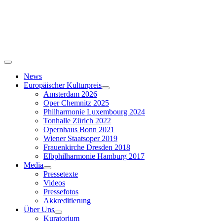
Skip
to
content
Toggle
Navigation
News
Europäischer Kulturpreis
Amsterdam 2026
Oper Chemnitz 2025
Philharmonie Luxembourg 2024
Tonhalle Zürich 2022
Opernhaus Bonn 2021
Wiener Staatsoper 2019
Frauenkirche Dresden 2018
Elbphilharmonie Hamburg 2017
Media
Pressetexte
Videos
Pressefotos
Akkreditierung
Über Uns
Kuratorium