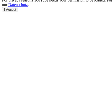
For privacy reasons YouTube needs your permission to be loaded. For 
our
Datenschutz
.
I Accept