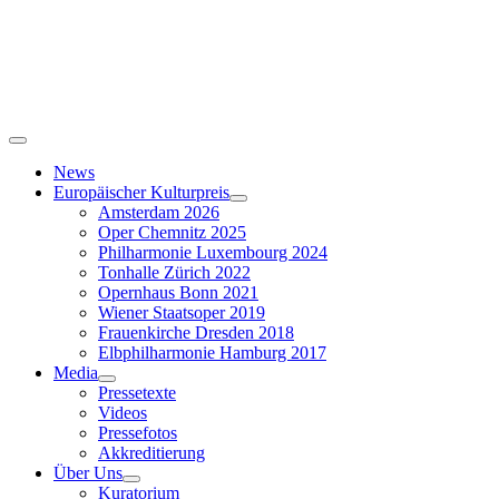
Skip
to
content
Toggle
Navigation
News
Europäischer Kulturpreis
Amsterdam 2026
Oper Chemnitz 2025
Philharmonie Luxembourg 2024
Tonhalle Zürich 2022
Opernhaus Bonn 2021
Wiener Staatsoper 2019
Frauenkirche Dresden 2018
Elbphilharmonie Hamburg 2017
Media
Pressetexte
Videos
Pressefotos
Akkreditierung
Über Uns
Kuratorium