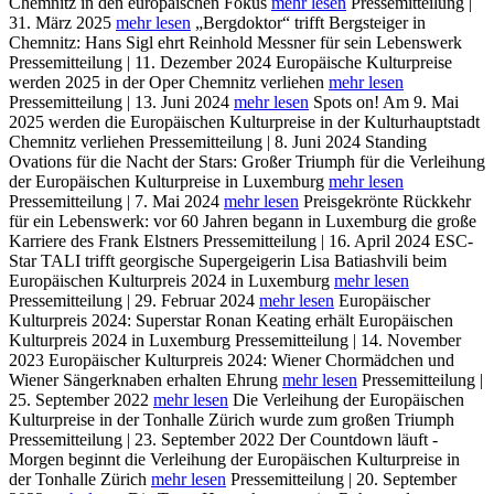
Chemnitz in den europäischen Fokus
mehr lesen
Pressemitteilung |
31. März 2025
mehr lesen
„Bergdoktor“ trifft Bergsteiger in
Chemnitz: Hans Sigl ehrt Reinhold Messner für sein Lebenswerk
Pressemitteilung | 11. Dezember 2024
Europäische Kulturpreise
werden 2025 in der Oper Chemnitz verliehen
mehr lesen
Pressemitteilung | 13. Juni 2024
mehr lesen
Spots on! Am 9. Mai
2025 werden die Europäischen Kulturpreise in der Kulturhauptstadt
Chemnitz verliehen
Pressemitteilung | 8. Juni 2024
Standing
Ovations für die Nacht der Stars: Großer Triumph für die Verleihung
der Europäischen Kulturpreise in Luxemburg
mehr lesen
Pressemitteilung | 7. Mai 2024
mehr lesen
Preisgekrönte Rückkehr
für ein Lebenswerk: vor 60 Jahren begann in Luxemburg die große
Karriere des Frank Elstners
Pressemitteilung | 16. April 2024
ESC-
Star TALI trifft georgische Supergeigerin Lisa Batiashvili beim
Europäischen Kulturpreis 2024 in Luxemburg
mehr lesen
Pressemitteilung | 29. Februar 2024
mehr lesen
Europäischer
Kulturpreis 2024: Superstar Ronan Keating erhält Europäischen
Kulturpreis 2024 in Luxemburg
Pressemitteilung | 14. November
2023
Europäischer Kulturpreis 2024: Wiener Chormädchen und
Wiener Sängerknaben erhalten Ehrung
mehr lesen
Pressemitteilung |
25. September 2022
mehr lesen
Die Verleihung der Europäischen
Kulturpreise in der Tonhalle Zürich wurde zum großen Triumph
Pressemitteilung | 23. September 2022
Der Countdown läuft -
Morgen beginnt die Verleihung der Europäischen Kulturpreise in
der Tonhalle Zürich
mehr lesen
Pressemitteilung | 20. September