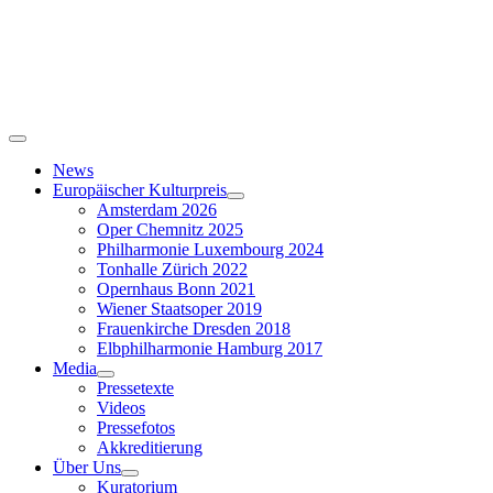
Skip
to
content
Toggle
Navigation
News
Europäischer Kulturpreis
Amsterdam 2026
Oper Chemnitz 2025
Philharmonie Luxembourg 2024
Tonhalle Zürich 2022
Opernhaus Bonn 2021
Wiener Staatsoper 2019
Frauenkirche Dresden 2018
Elbphilharmonie Hamburg 2017
Media
Pressetexte
Videos
Pressefotos
Akkreditierung
Über Uns
Kuratorium