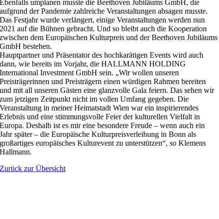
Ebenfalls umplanen musste die Beethoven Jubiläums GmbH, die
aufgrund der Pandemie zahlreiche Veranstaltungen absagen musste.
Das Festjahr wurde verlängert, einige Veranstaltungen werden nun
2021 auf die Bühnen gebracht. Und so bleibt auch die Kooperation
zwischen dem Europäischen Kulturpreis und der Beethoven Jubiläums
GmbH bestehen.
Hauptpartner und Präsentator des hochkarätigen Events wird auch
dann, wie bereits im Vorjahr, die HALLMANN HOLDING
International Investment GmbH sein. „Wir wollen unseren
Preisträgerinnen und Preisträgern einen würdigen Rahmen bereiten
und mit all unseren Gästen eine glanzvolle Gala feiern. Das sehen wir
zum jetzigen Zeitpunkt nicht im vollen Umfang gegeben. Die
Veranstaltung in meiner Heimatstadt Wien war ein inspirierendes
Erlebnis und eine stimmungsvolle Feier der kulturellen Vielfalt in
Europa. Deshalb ist es mir eine besondere Freude – wenn auch ein
Jahr später – die Europäische Kulturpreisverleihung in Bonn als
großartiges europäisches Kulturevent zu unterstützen“, so Klemens
Hallmann.
Zurück zur Übersicht