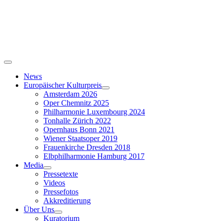
Skip
to
content
Toggle
Navigation
News
Europäischer Kulturpreis
Amsterdam 2026
Oper Chemnitz 2025
Philharmonie Luxembourg 2024
Tonhalle Zürich 2022
Opernhaus Bonn 2021
Wiener Staatsoper 2019
Frauenkirche Dresden 2018
Elbphilharmonie Hamburg 2017
Media
Pressetexte
Videos
Pressefotos
Akkreditierung
Über Uns
Kuratorium