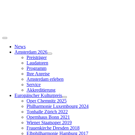
Skip
to
content
Toggle
Navigation
News
Amsterdam 2026
Preisträger
Laudatoren
Programm
Ihre Anreise
Amsterdam erleben
Service
Akkreditierung
Europäischer Kulturpreis
Oper Chemnitz 2025
Philharmonie Luxembourg 2024
Tonhalle Zürich 2022
Opernhaus Bonn 2021
Wiener Staatsoper 2019
Frauenkirche Dresden 2018
Elbphilharmonie Hamburg 2017