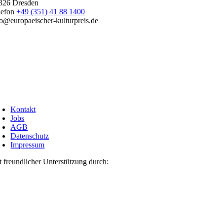
326 Dresden
lefon
+49 (351) 41 88 1400
fo@europaeischer-kulturpreis.de
Kontakt
Jobs
AGB
Datenschutz
Impressum
t freundlicher Unterstützung durch: