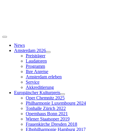
Skip
to
content
Toggle
Navigation
News
Amsterdam 2026
Preisträger
Laudatoren
Programm
Ihre Anreise
Amsterdam erleben
Service
Akkreditierung
Europäischer Kulturpreis
Oper Chemnitz 2025
Philharmonie Luxembourg 2024
Tonhalle Zürich 2022
Opernhaus Bonn 2021
Wiener Staatsoper 2019
Frauenkirche Dresden 2018
Elbphilharmonie Hamburg 2017